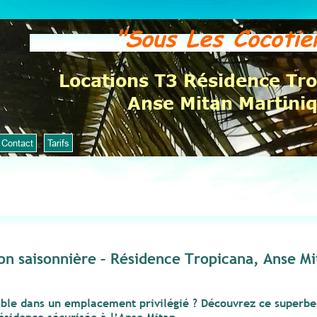
"Sous Les Cocoti
Locations T3 Résidence Tr
Anse Mitan Martini
Contact
Tarifs
on saisonnière – Résidence Tropicana, Anse Mi
able dans un emplacement privilégié ? Découvrez ce super