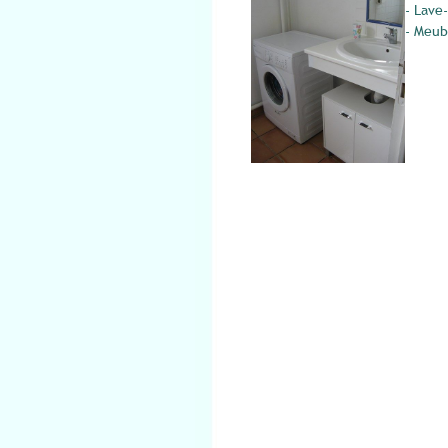
- Lave
- Meub