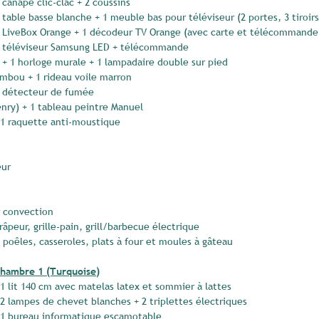
1 canapé clic-clac + 2 coussins
1 table basse blanche + 1 meuble bas pour téléviseur (2 portes, 3 tiroirs
1 LiveBox Orange + 1 décodeur TV Orange (avec carte et télécommande
1 téléviseur Samsung LED + télécommande
f + 1 horloge murale + 1 lampadaire double sur pied
ambou + 1 rideau voile marron
 1 détecteur de fumée
enry) + 1 tableau peintre Manuel
+ 1 raquette anti-moustique
eur
r convection
râpeur, grille-pain, grill/barbecue électrique
s, poêles, casseroles, plats à four et moules à gâteau
hambre 1 (Turquoise)
 1 lit 140 cm avec matelas latex et sommier à lattes
 2 lampes de chevet blanches + 2 triplettes électriques
 1 bureau informatique escamotable