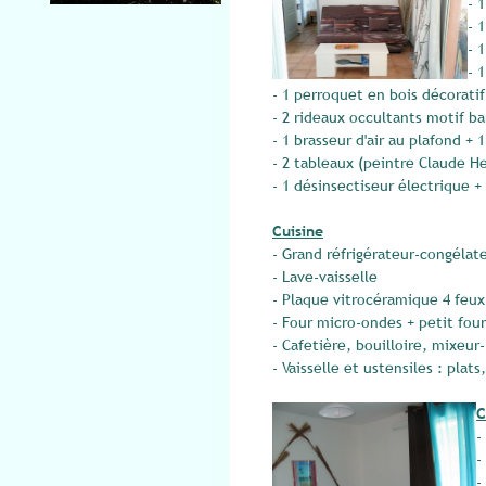
- 
- 
- 
- 
- 1 perroquet en bois décorati
- 2 rideaux occultants motif b
- 1 brasseur d'air au plafond +
- 2 tableaux (peintre Claude H
- 1 désinsectiseur électrique 
Cuisine
- Grand réfrigérateur-congélat
- Lave-vaisselle
- Plaque vitrocéramique 4 feux
- Four micro-ondes + petit fou
- Cafetière, bouilloire, mixeur-
- Vaisselle et ustensiles : plat
C
-
-
-