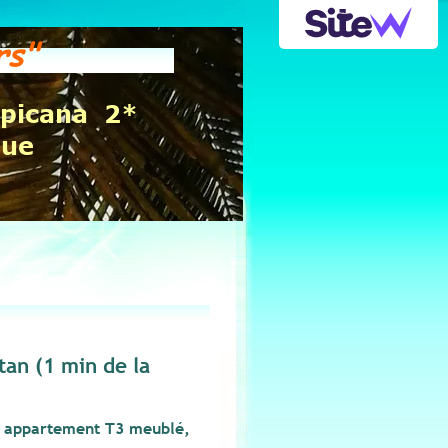
ers"
opicana 2*
que
tan (1 min de la
be appartement T3 meublé,