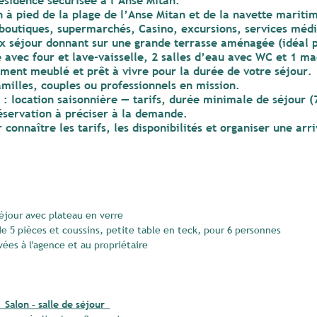
ésidence sécurisée à l’Anse Mitan.
 pied de la plage de l’Anse Mitan et de la navette maritim
(boutiques, supermarchés, Casino, excursions, services méd
 séjour donnant sur une grande terrasse aménagée (idéal p
avec four et lave-vaisselle, 2 salles d’eau avec WC et 1 ma
ment meublé et prêt à vivre pour la durée de votre séjour.
milles, couples ou professionnels en mission.
 location saisonnière — tarifs, durée minimale de séjour (7 
servation à préciser à la demande.
 connaître les tarifs, les disponibilités et organiser une arr
 séjour avec plateau en verre
 5 pièces et coussins, petite table en teck, pour 6 personnes
vées à l'agence et au propriétaire
Salon – salle de séjour