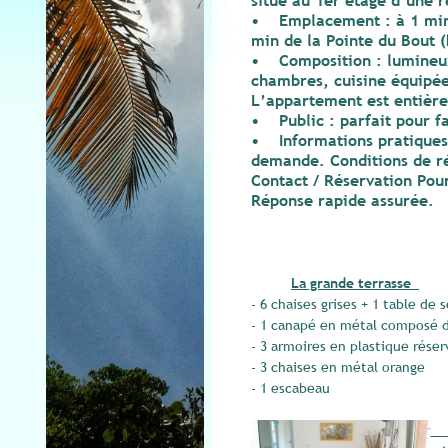
situé au 1er étage d’une r
• Emplacement : à 1 min à
min de la Pointe du Bout 
• Composition : lumineux
chambres, cuisine équipée 
L’appartement est entière
• Public : parfait pour fa
• Informations pratiques :
demande. Conditions de ré
Contact / Réservation Pour
Réponse rapide assurée.
La grande terrasse
- 6 chaises grises + 1 table de
- 1 canapé en métal composé de
- 3 armoires en plastique réser
- 3 chaises en métal orange
- 1 escabeau